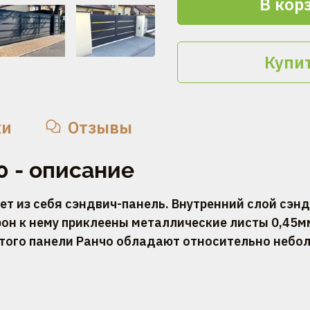
В кор
Купит
ки
Отзывы
0 - описание
ет из себя сэндвич-панель. Внутренний слой сэн
рон к нему приклеены металлические листы 0,45м
 этого панели Ранчо обладают относительно неб