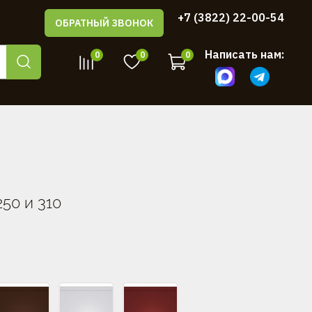
+7 (3822) 22-00-54
ОБРАТНЫЙ ЗВОНОК
Написать нам:
0
0
0
50 и 310