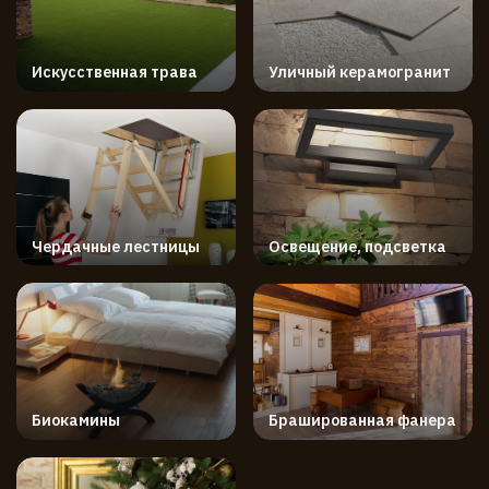
Искусственная трава
Уличный керамогранит
Чердачные лестницы
Освещение, подсветка
Биокамины
Брашированная фанера