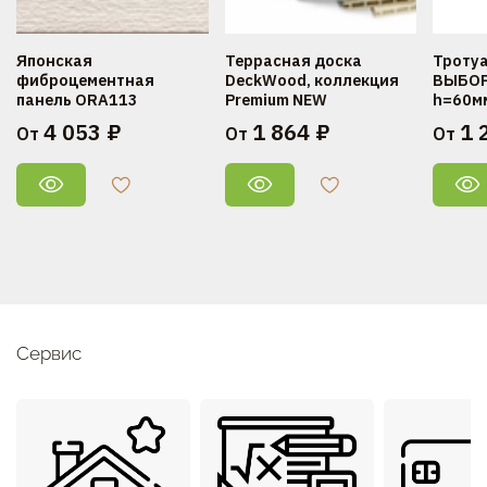
Японская
Террасная доска
Троту
фиброцементная
DeckWood, коллекция
ВЫБОР
панель ORA113
Premium NEW
h=60м
4 053 ₽
1 864 ₽
1 
От
От
От
Сервис