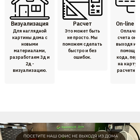
Визуализация
Расчет
On-line 
Для наглядной
Это может быть
Оплачив
картины дома с
не просто. Мы
счета онл
новыми
поможем сделать
выходя из
материалами,
быстро и без
помощью
разработаем 3д и
ошибок.
кода, пер
2д -
на карту 
визуализацию.
расчетный