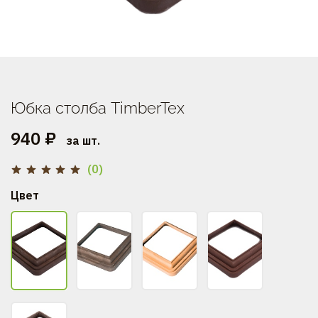
Юбка столба TimberTex
940 ₽
за шт.
(0)
Цвет