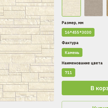
Размер, мм
16*455*3030
Фактура
Камень
Наименование цвета
711
В кор