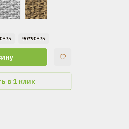
0*75
90*90*75
зину
ь в 1 клик