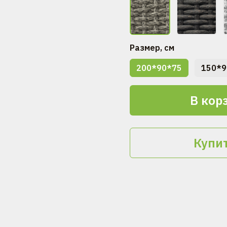
Размер, см
200*90*75
150*9
В кор
Купит