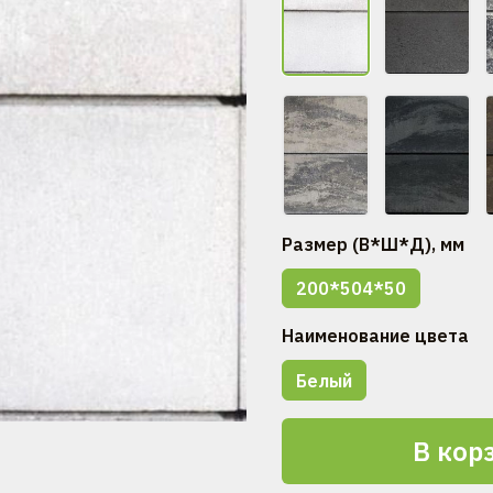
Размер (В*Ш*Д), мм
200*504*50
Наименование цвета
Белый
В кор