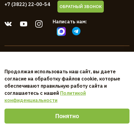
+7 (3822) 22-00-54
ОБРАТНЫЙ ЗВОНОК
Написать нам:
Компания
Продолжая использовать наш сайт, вы даете
Клиентам
согласие на обработку файлов cookie, которые
обеспечивают правильную работу сайта и
Документы
соглашаетесь с нашей
Политикой
конфиденциальности
Понятно
Главная
Поиск
Корзина
Избранное
Профиль