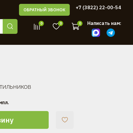
+7 (3822) 22-00-54
ОБРАТНЫЙ ЗВОНОК
Написать нам:
0
0
0
тильников
мпл.
зину