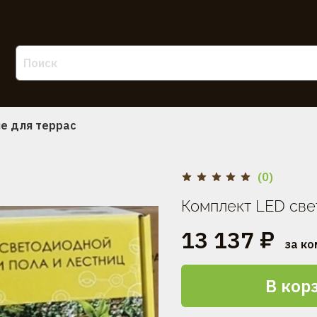
е для террас
(0)
Комплект LED све
13 137 ₽
за ко
В кор