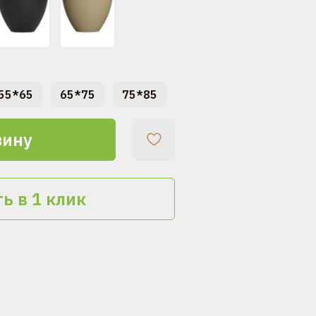
55*65
65*75
75*85
зину
ь в 1 клик