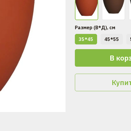
Размер (В*Д), см
35*45
45*55
В кор
Купит