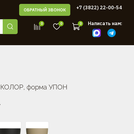
+7 (3822) 22-00-54
ОБРАТНЫЙ ЗВОНОК
Написать нам:
0
0
0
я КОЛОР, форма УПОН
.