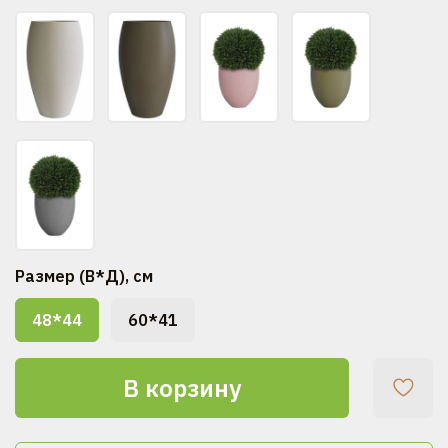
Размер (В*Д), см
48*44
60*41
В корзину