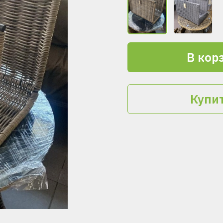
В кор
Купит