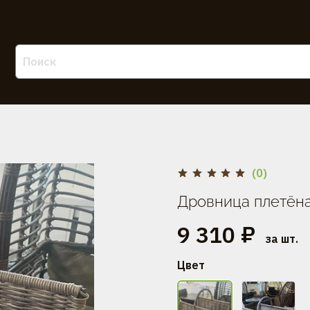
(0)
Дровница плетён
9 310 ₽
за шт.
Цвет