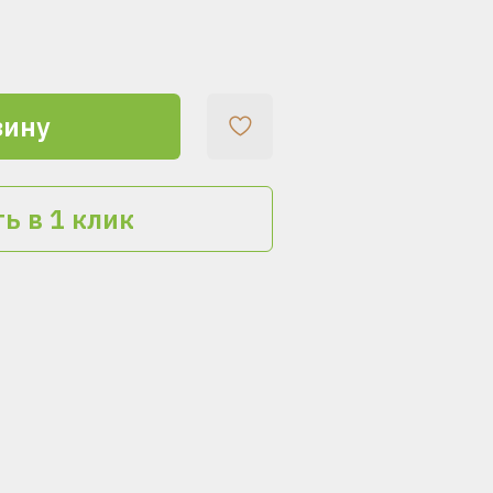
зину
ь в 1 клик