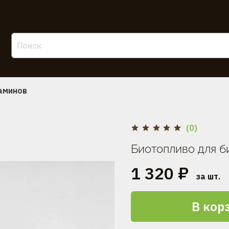
аминов
(0)
Биотопливо для б
1 320 ₽
за шт.
В кор