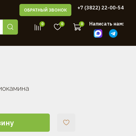
+7 (3822) 22-00-54
ОБРАТНЫЙ ЗВОНОК
Написать нам:
0
0
0
иокамина
зину